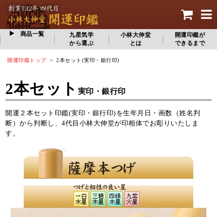
商品一覧
九星気学
小林大伸堂
開運印鑑が
から選ぶ
とは
できるまで
開運印鑑トップ
> 2本セット(実印・銀行印)
2本セット
実印・銀行印
開運２本セット印鑑(実印・銀行印)を生年月日・画数（姓名判
断）から判断し、4代目小林大伸堂が印相体でお彫りいたしま
す。