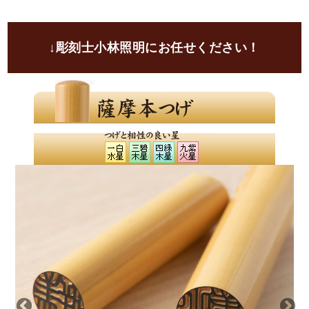
ご自分の画数を気にされる方は大変多くいらっしゃい
ます。
ご印鑑にて画数を吉に変更して、さらにご希望の運気
↓彫刻士小林照明にお任せください！
や画数の弱い運気部分を加味して文字入れし、お彫り
致します。
良いと言われることをきちんと取り入れて、吉印材と
印相体にてお彫りすることにより、お気持ちが前向き
になり自然とよい運気を招き入れられるのではないで
しょうか？
ご印鑑がそのあと押しになれば幸いでございます。