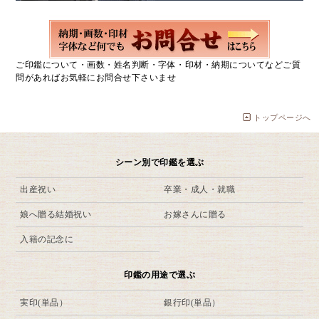
ご印鑑について・画数・姓名判断・字体・印材・納期についてなどご質
問があればお気軽にお問合せ下さいませ
トップページへ
シーン別で印鑑を選ぶ
出産祝い
卒業・成人・就職
娘へ贈る結婚祝い
お嫁さんに贈る
入籍の記念に
印鑑の用途で選ぶ
実印(単品）
銀行印(単品）