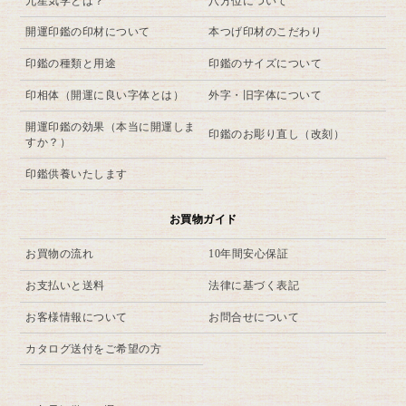
九星気学とは？
八方位について
開運印鑑の印材について
本つげ印材のこだわり
印鑑の種類と用途
印鑑のサイズについて
印相体（開運に良い字体とは）
外字・旧字体について
開運印鑑の効果（本当に開運しま
印鑑のお彫り直し（改刻）
すか？）
印鑑供養いたします
お買物ガイド
お買物の流れ
10年間安心保証
お支払いと送料
法律に基づく表記
お客様情報について
お問合せについて
カタログ送付をご希望の方