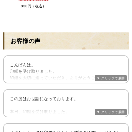
330円（税込）
お客様の声
こんばんは。
印鑑を受け取りました。
印鑑を大切に送っていただき、ありがとうございます。
蓋を開け、まず冊子を拝読しました。
裏面の最初の質問の答えは即答でした。
この度はお世話になっております。
『自分を信じて』
本日、印鑑を受け取りました。
人生の大切な節目の印鑑をとても素敵に仕上げて下さって
そして白い袋から印鑑を取り出すと、
大変感謝致しております。
そこから既に新しい人生が始まった氣持ちになりました。