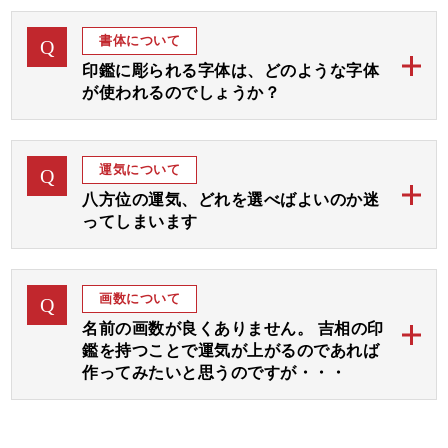
ご注文後、まずは画数と運気を加味して、完成見本を
ありがとうございました。
A
となります。
おつくりいたします。
開運2本セット 実印・銀行印
書体について
Q
完成見本はメールやラインにてご確認いただき、ご了
ご希望の期日をお教えくださいましたら、順番を早め
印鑑に彫られる字体は、どのような字体
承後ご印鑑をお彫りいたします。
て対応させていただきます。
が使われるのでしょうか？
お見本は通常は1～3日以内にお送りいたしますが、届
当店のご印鑑にお彫りする字体は、古く中国から伝わ
かない場合はご連絡くださいませ。
A
りました「篆書体 てんしょたい」という文字を基本
なお、休日や祝日を挟む場合は遅れることがございま
運気について
Q
にして画数と運気を加味しておつくりする「印相体
すのでご了承ください。
八方位の運気、どれを選べばよいのか迷
（吉相体）」を使用いたします。
ってしまいます
小林大伸堂の開運印鑑では、まずは彫刻士が画数と運
ご希望の運気をご指定下さいましたら、完成見本をお
A
気を拝見して八方位に広がりますよう文字入れ致しま
作り致します。
画数について
Q
す。
名前の画数が良くありません。 吉相の印
その後、選んでいただいた３つの運気部分をさらに強
鑑を持つことで運気が上がるのであれば
調してお入れいたします。
作ってみたいと思うのですが・・・
運気選びに迷われる場合は「彫刻士にお任せ」をご指
開運印鑑ではお名前の画数に線を加えて吉数に変更し
定いただければ、彫刻士が最適な運気をお選びいたし
A
てお彫りすることが可能でございます。
ます。