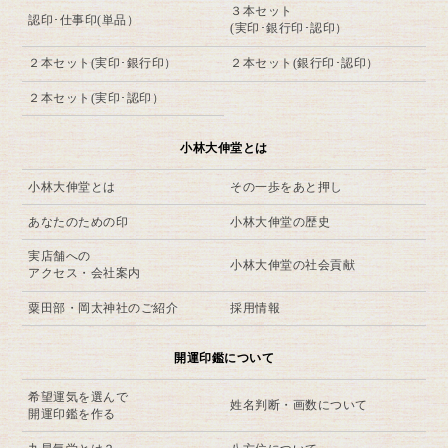
３本セット
認印･仕事印(単品）
(実印･銀行印･認印）
２本セット(実印･銀行印）
２本セット(銀行印･認印）
２本セット(実印･認印）
小林大伸堂とは
小林大伸堂とは
その一歩をあと押し
あなたのための印
小林大伸堂の歴史
実店舗への
小林大伸堂の社会貢献
アクセス・会社案内
粟田部・岡太神社のご紹介
採用情報
開運印鑑について
希望運気を選んで
姓名判断・画数について
開運印鑑を作る