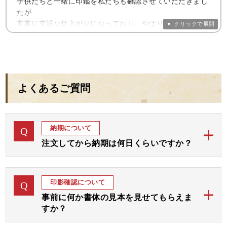
子供たちと一緒に印鑑を私たちも確認させていただきまし
きめ細やかなご対応をいただき、とても気持ちの良いお取
たが
印を押すと、とても美しく押すことができました。
引ができ嬉しく思います。
非常に立派な仕上がりになっており、やはりいいものにし
そして、字体を眺めていると心がすーっと落ち着きまし
てよかったと
た。
今回お作りいただいた印鑑は来週以降、入籍後の改姓の手
夫婦共々安堵いたしました。
続きや、仕事上での押印で大切に使わせていただきます。
インターネットでの調査であった分、安心できるものなの
「あぁ よかった、大丈夫」
か半信半疑
また仕事上で上のステージにチャレンジできた時には小林
でしたが、良心的かつ誠意を提示された対応に、大変感謝
そんな安心感に包まれました。
よくあるご質問
大伸堂 様にお願いしたいと思います。
いたして
これからの新しい人生を、印鑑が応援してくれているよう
おります。
に感じています。
この度は本当にありがとうございました。
まだ、娘も次に控えておりますので、その機会にはまた是
非お願いを
開運2本セット 実印・銀行印
納期について
Q
実は小林大伸堂さんへお願いする前に、他社で注文してい
したいと思っておりますので、その際にはよろしくお願い
ましたが、何か腑に落ちずキャンセルしました。
注文してから納期は何日くらいですか？
いたします。
今思えば、それもこちらの印鑑と巡り合うためだったのか
当店のご印鑑は、通常ご注文後「完成見本」をおつく
もしれません。
A
この度は、誠にありがとうございました。
りしてご確認後お彫りして 約1週間から10日にて発送
印影確認について
Q
開運2本セット 実印・銀行印
これからは、この印鑑とともに、毎日を一歩ずつ歩んでゆ
予定でございます。
きたいと思います。
事前に何か書体の見本を見せてもらえま
すか？
お急ぎの場合には字体をお任せいただき「完成見本確
心より感謝申し上げます。
認なし」にてすぐにお彫りして3、4日後の発送が最速