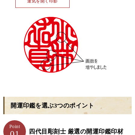
運気を開く印影
開運印鑑を選ぶ3つのポイント
Point
四代目彫刻士 厳選の開運印鑑印材
01