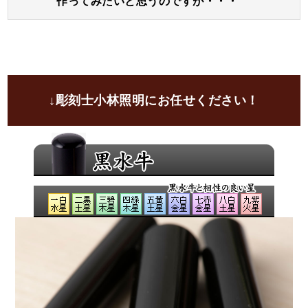
作ってみたいと思うのですが・・・
運気選びに迷われる場合は「彫刻士にお任せ」をご指
開運印鑑ではお名前の画数に線を加えて吉数に変更し
定いただければ、彫刻士が最適な運気をお選びいたし
A
てお彫りすることが可能でございます。
ます。
ご自分の画数を気にされる方は大変多くいらっしゃい
ます。
ご印鑑にて画数を吉に変更して、さらにご希望の運気
↓彫刻士小林照明にお任せください！
や画数の弱い運気部分を加味して文字入れし、お彫り
致します。
良いと言われることをきちんと取り入れて、吉印材と
印相体にてお彫りすることにより、お気持ちが前向き
になり自然とよい運気を招き入れられるのではないで
しょうか？
ご印鑑がそのあと押しになれば幸いでございます。