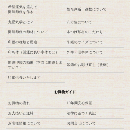
希望運気を選んで
姓名判断・画数について
開運印鑑を作る
九星気学とは？
八方位について
開運印鑑の印材について
本つげ印材のこだわり
印鑑の種類と用途
印鑑のサイズについて
印相体（開運に良い字体とは）
外字・旧字体について
開運印鑑の効果（本当に開運しま
印鑑のお彫り直し（改刻）
すか？）
印鑑供養いたします
お買物ガイド
お買物の流れ
10年間安心保証
お支払いと送料
法律に基づく表記
お客様情報について
お問合せについて