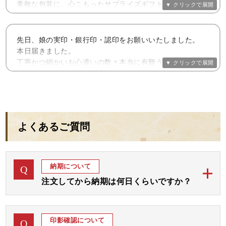
が、印鑑を使い始めてからお金に困らなくなりました。
素敵な包装に、心こもったサプライズギフトを受け取った
ような
私には兄がいますが、10代から病気になり一度も働くこと
暖かい気持ちになりました。
もできず、入退院の繰り返しでした。15年前に両親が亡く
先日、娘の実印・銀行印・認印をお願いいたしました。
なり施設でお世話になることとなりました。
美しい印鑑を拝見し、その重みを手にして
本日届きました。
今更ながら新しい姓になった実感がわいてきました。
丁寧かつ細かいお心遣いの数々本当に有難うございまし
私達夫婦も良くなったので、兄の為にも印鑑を作りたいと
同時に、きっと主人と幸せな家庭を作っていけると
た。
思い、その時に人に愛される、住居運、金運を強くして頂
後押しをしてもらった気持ちです。
きました。そうしましたら、施設で一生暮らしていけるよ
本当にありがとうございました。
慣れない遠地に嫁ぐのでとても心配ですが、鑑定を踏まえ
うになり、しかも障害年金で入所金もまかなえて、施設の
ての素晴らしい開運印鑑を作って頂き、それを持たせるこ
皆様には親切にしてもらえて、とてもありがたいです！本
近日中に旧姓の印鑑の供養をお願いするかもしれません。
とができますことで、これから幸せな人生を歩んでくれそ
当に感謝です！
よくあるご質問
その際にはどうぞ宜しくお願いいたします。
うな気がします。
本当に有難うございました。
数年前にも次女が結婚したので、旦那さんの分も含め2人
取り急ぎ御礼まで。
にプレゼントしました。2人の子供にも恵まれ幸せに暮ら
下の娘の時もぜひお願したいと思っております。
開運3本セット
納期について
Q
しています。マンションを購入しましたが、その際に印鑑
開運3本セット
使ったよと、報告がありました。
注文してから納期は何日くらいですか？
当店のご印鑑は、通常ご注文後「完成見本」をおつく
長女にも、社会人祝いで購入しましたし、先日は長男の就
A
職祝いにも購入致しました。家族みんなお世話になってお
りしてご確認後お彫りして 約1週間から10日にて発送
印影確認について
Q
ります。