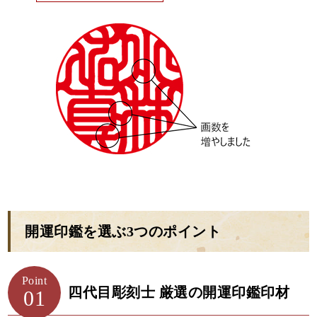
開運印鑑を選ぶ3つのポイント
Point
四代目彫刻士 厳選の開運印鑑印材
01