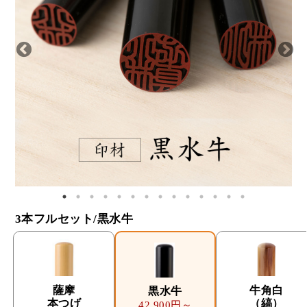
3本フルセット/黒水牛
薩摩
牛角白
黒水牛
本つげ
（縞）
42,900円～