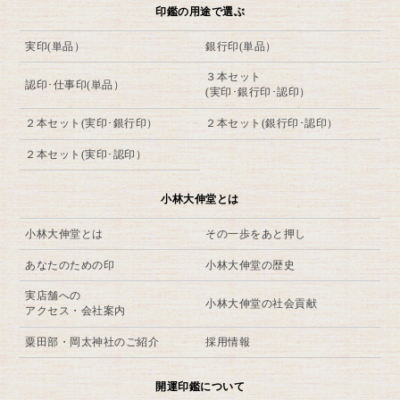
印鑑の用途で選ぶ
実印(単品）
銀行印(単品）
３本セット
認印･仕事印(単品）
(実印･銀行印･認印）
２本セット(実印･銀行印）
２本セット(銀行印･認印）
２本セット(実印･認印）
小林大伸堂とは
小林大伸堂とは
その一歩をあと押し
あなたのための印
小林大伸堂の歴史
実店舗への
小林大伸堂の社会貢献
アクセス・会社案内
粟田部・岡太神社のご紹介
採用情報
開運印鑑について