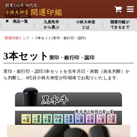
商品一覧
九星気学
小林大伸堂
開運印鑑が
から選ぶ
とは
できるまで
開運印鑑トップ
> 3本セット(実印・銀行印・認印)
3本セット
実印・銀行印・認印
実印・銀行印・認印3本セットを生年月日・画数（姓名判断）か
ら判断し、4代目小林大伸堂が印相体でお彫りいたします。