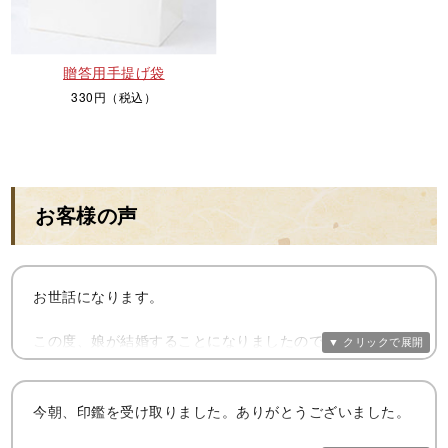
贈答用手提げ袋
330円（税込）
お客様の声
お世話になります。
この度、娘が結婚することになりましたので、印鑑を作る
ことにしました。
以前うちも、お願いして作ってもらったことがあります。
今朝、印鑑を受け取りました。ありがとうございました。
その時は、本当に貧乏でなけなしのお金で申し込みました