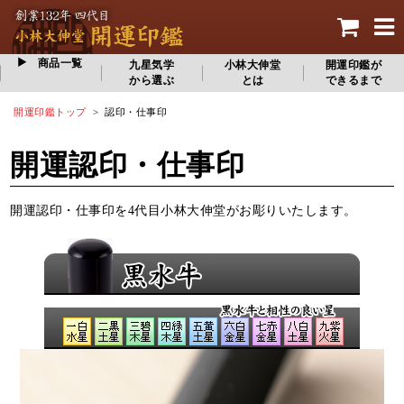
商品一覧
九星気学
小林大伸堂
開運印鑑が
から選ぶ
とは
できるまで
開運印鑑トップ
> 認印・仕事印
開運認印・仕事印
開運認印・仕事印を4代目小林大伸堂がお彫りいたします。