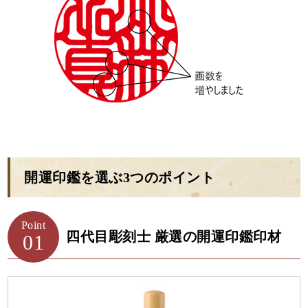
開運印鑑を選ぶ3つのポイント
Point
四代目彫刻士 厳選の開運印鑑印材
01