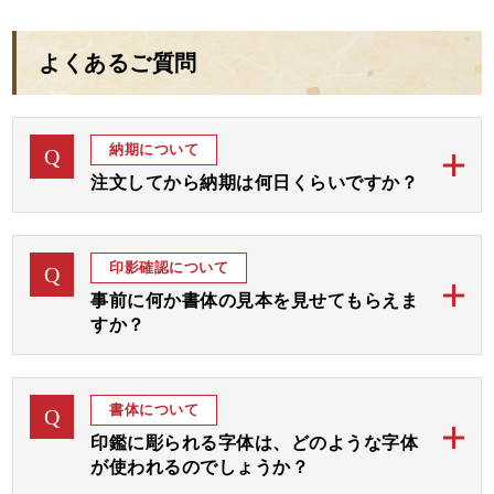
欲しかったのです。）
きます。
においてよく分かりまし
これを機にますます仕事を頑張ろうと思います。
お作りいただきました小林様にも、どうぞよろしくお伝え
た。
よくあるご質問
ください。
娘もこれから大切に使わせていただき、仕事の方も頑張っ
コツコツと貯めて今度は実印を作りたいなと思っていま
てくれる事と思います。
開運認印
す。
小林様、この度はありがとうございました。
開運認印
納期について
Q
開運認印
注文してから納期は何日くらいですか？
当店のご印鑑は、通常ご注文後「完成見本」をおつく
A
りしてご確認後お彫りして 約1週間から10日にて発送
印影確認について
Q
予定でございます。
事前に何か書体の見本を見せてもらえま
すか？
お急ぎの場合には字体をお任せいただき「完成見本確
認なし」にてすぐにお彫りして3、4日後の発送が最速
ご注文後、まずは画数と運気を加味して、完成見本を
A
となります。
おつくりいたします。
書体について
Q
完成見本はメールやラインにてご確認いただき、ご了
ご希望の期日をお教えくださいましたら、順番を早め
印鑑に彫られる字体は、どのような字体
承後ご印鑑をお彫りいたします。
て対応させていただきます。
が使われるのでしょうか？
お見本は通常は1～3日以内にお送りいたしますが、届