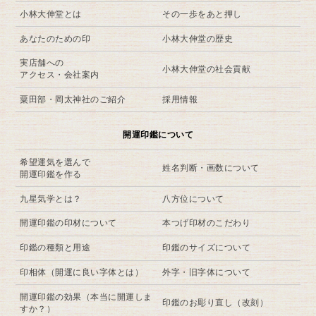
小林大伸堂とは
その一歩をあと押し
あなたのための印
小林大伸堂の歴史
実店舗への
小林大伸堂の社会貢献
アクセス・会社案内
粟田部・岡太神社のご紹介
採用情報
開運印鑑について
希望運気を選んで
姓名判断・画数について
開運印鑑を作る
九星気学とは？
八方位について
開運印鑑の印材について
本つげ印材のこだわり
印鑑の種類と用途
印鑑のサイズについて
印相体（開運に良い字体とは）
外字・旧字体について
開運印鑑の効果（本当に開運しま
印鑑のお彫り直し（改刻）
すか？）