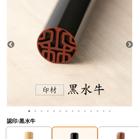
認印/黒水牛