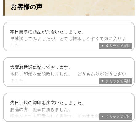
お客様の声
本日無事に商品が到着いたしました。
早速試してみましたが、とても捺印しやすくて気に入りま
した。
素敵な印鑑を作って頂きありがとうございました！
思っていたより大きく見えてしっかり感があり良かったで
す。
大変お世話になっております。
本日、印鑑を受領致しました。 どうもありがとうござい
既製品ではなく、オーダーメイドで作った印鑑が欲しくて
ました。
初めてお申し込みさせていただきました。
また、ホームページを拝見させて頂き、何となくピンと来
いつもとてもご丁寧に包装してくださり、お心づくしに感
た感じがありましたので、これも ご縁と思いまして。２０
謝しております。
先日、娘の認印を注文いたしました。
数年ぶりに印鑑を注文しました。
お品の方、無事に届きました。
しょっちゅう使うものではありませんが、自分で注文して
以前お作りいただきました実印と銀行印に続き、このたび
梱包がとても可愛らしく素敵で、そのまま就職内定のお祝
納得した物は大切にしますし、 自分の気持ちも引き締まり
の認印と、大変良い印 鑑を揃えることができましたこと、
いに娘に渡せました。
ます。今回注文した認印は仕事で利用するつもりです。
本当にうれしく思っております。
早速、入社手続きの書類に使わせていただきました。
（見積書や契約書に捺印することがあるため、良いものが
お心のこもった印鑑を、これからも大切に使わせていただ
御社の心のこもった印鑑である事が、今回の購入のすべて