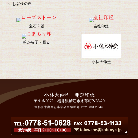
お客様の声
宝石印鑑
会社印鑑
親から子へ贈る
小林大伸堂
〒916-0022 福井県鯖江市水落町2-28-29
適格請求書発行事業者登録番号
T7210001013469