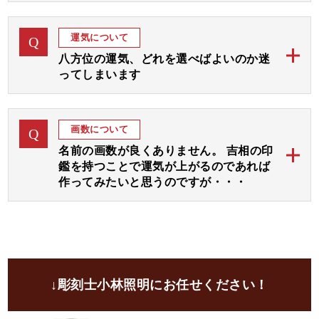
当店のご印鑑にお彫りする字体は、古く中国から伝わ
かない場合はご連絡くださいませ。
A
りました「篆書体 てんしょたい」という文字を基本
なお、休日や祝日を挟む場合は遅れることがございま
運気について
Q
にして画数と運気を加味しておつくりする「印相体
すのでご了承ください。
八方位の運気、どれを選べばよいのか迷
（吉相体）」を使用いたします。
ってしまいます
小林大伸堂の開運印鑑では、まずは彫刻士が画数と運
ご希望の運気をご指定下さいましたら、完成見本をお
A
気を拝見して八方位に広がりますよう文字入れ致しま
作り致します。
画数について
Q
す。
名前の画数が良くありません。 吉相の印
その後、選んでいただいた３つの運気部分をさらに強
鑑を持つことで運気が上がるのであれば
調してお入れいたします。
作ってみたいと思うのですが・・・
運気選びに迷われる場合は「彫刻士にお任せ」をご指
開運印鑑ではお名前の画数に線を加えて吉数に変更し
定いただければ、彫刻士が最適な運気をお選びいたし
A
てお彫りすることが可能でございます。
ます。
ご自分の画数を気にされる方は大変多くいらっしゃい
ます。
ご印鑑にて画数を吉に変更して、さらにご希望の運気
↓彫刻士小林照明にお任せください！
や画数の弱い運気部分を加味して文字入れし、お彫り