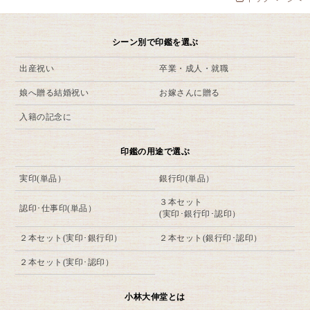
シーン別で印鑑を選ぶ
出産祝い
卒業・成人・就職
娘へ贈る結婚祝い
お嫁さんに贈る
入籍の記念に
印鑑の用途で選ぶ
実印(単品）
銀行印(単品）
３本セット
認印･仕事印(単品）
(実印･銀行印･認印）
２本セット(実印･銀行印）
２本セット(銀行印･認印）
２本セット(実印･認印）
小林大伸堂とは