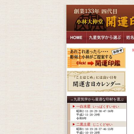
→九星気学から最適な印材を選ぶ
一白水星
いっぱくすいせい
昭和2･11･20･29･38･47･56年
平成2･11･20･29年
令和8年
二黒土星
じこくどせい
昭和1･10･19･28･37･46･55年
平成1･10･19･28年