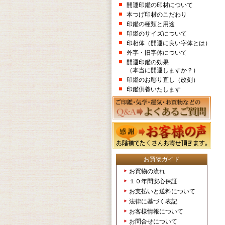
開運印鑑の印材について
本つげ印材のこだわり
印鑑の種類と用途
印鑑のサイズについて
印相体（開運に良い字体とは）
外字・旧字体について
開運印鑑の効果
（本当に開運しますか？）
印鑑のお彫り直し（改刻）
印鑑供養いたします
お買物ガイド
お買物の流れ
１０年間安心保証
お支払いと送料について
法律に基づく表記
お客様情報について
お問合せについて