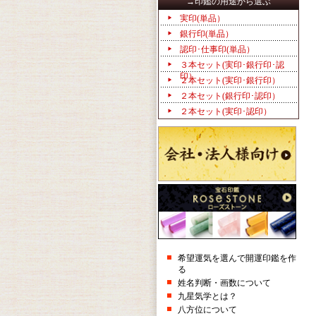
→印鑑の用途から選ぶ
実印(単品）
銀行印(単品）
認印･仕事印(単品）
３本セット(実印･銀行印･認
印）
２本セット(実印･銀行印）
２本セット(銀行印･認印）
２本セット(実印･認印）
希望運気を選んで開運印鑑を作
る
姓名判断・画数について
九星気学とは？
八方位について