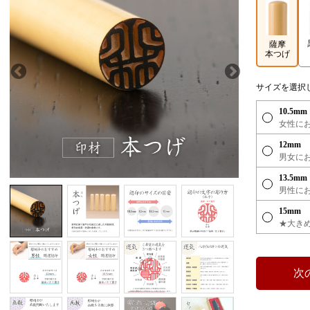
薩摩
本つげ
サイズを選択
10.5mm
女性に
12mm
男女に
13.5mm
男性に
15mm
★大き