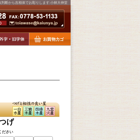
数判断から吉相体でお彫りします:小林大伸堂
本つげ
ください