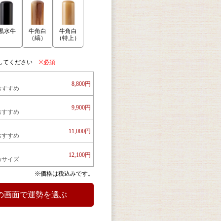
牛角白
黒水牛
牛角白
（縞）
（特上）
してください
※必須
8,800円
おすすめ
9,900円
おすすめ
11,000円
おすすめ
12,100円
めサイズ
※価格は税込みです。