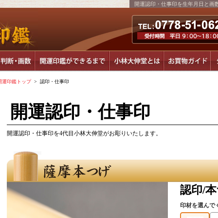
開運認印・仕事印を生年月日と画
開運印鑑トップ
> 認印・仕事印
開運認印・仕事印
開運認印・仕事印を4代目小林大伸堂がお彫りいたします。
認印/
印材を選んで