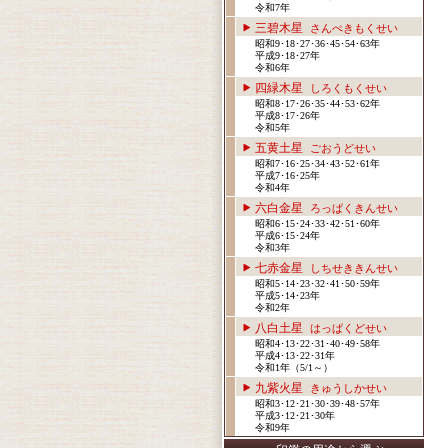
令和7年
三碧木星
さんぺきもくせい
昭和9･18･27･36･45･54･63年
平成9･18･27年
令和6年
四緑木星
しろくもくせい
昭和8･17･26･35･44･53･62年
平成8･17･26年
令和5年
五黄土星
ごおうどせい
昭和7･16･25･34･43･52･61年
平成7･16･25年
令和4年
六白金星
ろっぱくきんせい
昭和6･15･24･33･42･51･60年
平成6･15･24年
令和3年
七赤金星
しちせききんせい
昭和5･14･23･32･41･50･59年
平成5･14･23年
令和2年
八白土星
はっぱくどせい
昭和4･13･22･31･40･49･58年
平成4･13･22･31年
令和1年（5/1～）
九紫火星
きゅうしかせい
昭和3･12･21･30･39･48･57年
平成3･12･21･30年
令和9年