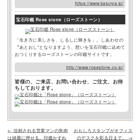
https://www.kaiunya.jp/
宝石印鑑 Rose stone（ローズストーン）
「生き方に美しさを、しるしに輝きを」。しあわせの
〝あとおし"となりますよう、想いを宝石印鑑に込めて
おつくりするローズストーンの印鑑サイトです。
http://www.rosestone.co.jp/
皆様の、ご来店、お問い合わせ、ご注文、お待
ちしております。
P
←
信頼される営業マンの朱肉
おもしろスタンプがオフィス
o
は綺麗に押せる。印鑑かすれ
のデスクを彩る日まで。
→