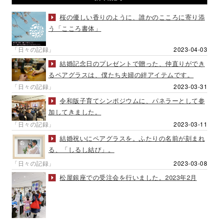
桜の優しい香りのように、誰かのこころに寄り添
う「こころ書体」
「日々の記録」
2023-04-03
結婚記念日のプレゼントで贈った、仲直りができ
るペアグラスは、僕たち夫婦の絆アイテムです。
「日々の記録」
2023-03-31
令和版子育てシンポジウムに、パネラーとして参
加してきました。
「日々の記録」
2023-03-11
結婚祝いにペアグラスを。ふたりの名前が刻まれ
る、「しるし結び」。
「日々の記録」
2023-03-08
松屋銀座での受注会を行いました。2023年2月