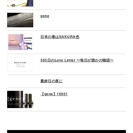
gene
日本の春はSAKURA色
365日のLove Letter 〜毎日が誰かの物語〜
最終日の夜に
【gene】16501