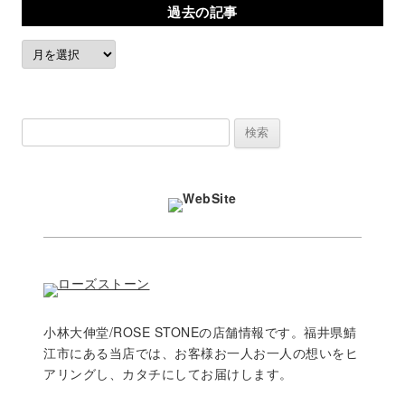
過去の記事
過
去
の
記
検
事
索:
小林大伸堂/ROSE STONEの店舗情報です。福井県鯖
江市にある当店では、お客様お一人お一人の想いをヒ
アリングし、カタチにしてお届けします。