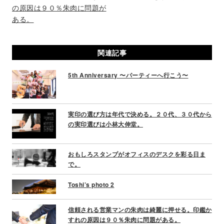
s
の原因は９０％朱肉に問題が
t
ある。
n
a
関連記事
v
i
5th Anniversary 〜パーティーへ行こう〜
g
a
t
i
実印の選び方は年代で決める。２０代、３０代から
o
の実印選びは小林大伸堂。
n
おもしろスタンプがオフィスのデスクを彩る日ま
で。
Toshi’s photo 2
信頼される営業マンの朱肉は綺麗に押せる。印鑑か
すれの原因は９０％朱肉に問題がある。