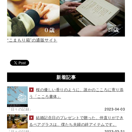
“こまもり箱”の通販サイト
新着記事
桜の優しい香りのように、誰かのこころに寄り添
う「こころ書体」
「日々の記録」
2023-04-03
結婚記念日のプレゼントで贈った、仲直りができ
るペアグラスは、僕たち夫婦の絆アイテムです。
「日々の記録」
2023-03-31