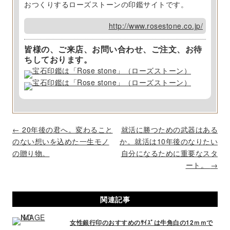
おつくりするローズストーンの印鑑サイトです。
http://www.rosestone.co.jp/
皆様の、ご来店、お問い合わせ、ご注文、お待
ちしております。
P
←
20年後の君へ。変わること
就活に勝つための武器はある
o
のない想いを込めた一生モノ
か。就活は10年後のなりたい
s
の贈り物。
自分になるために重要なスタ
t
ート。
→
n
a
関連記事
v
i
女性銀行印のおすすめのｻｲｽﾞは牛角白の12ｍｍで
g