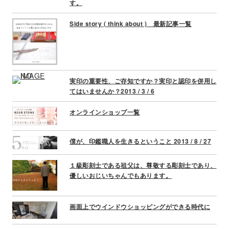
す。
a
t
Side story ( think about ) 最新記事一覧
i
o
n
実印の重要性、ご存知ですか？実印と認印を併用し
てはいませんか？2013 / 3 / 6
オンラインショップ一覧
僕が、印鑑職人を生きるということ 2013 / 8 / 27
１級彫刻士である祖父は、尊敬する彫刻士であり、
優しいおじいちゃんでもあります。
画面上でウインドウショッピングができる時代に