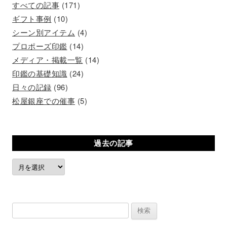
すべての記事
(171)
ギフト事例
(10)
シーン別アイテム
(4)
プロポーズ印鑑
(14)
メディア・掲載一覧
(14)
印鑑の基礎知識
(24)
日々の記録
(96)
松屋銀座での催事
(5)
過去の記事
過
去
の
記
検
事
索: