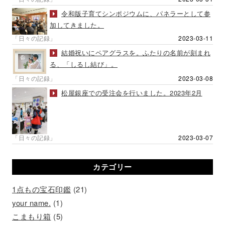
令和版子育てシンポジウムに、パネラーとして参
加してきました。
「日々の記録」
2023-03-11
結婚祝いにペアグラスを。ふたりの名前が刻まれ
る、「しるし結び」。
「日々の記録」
2023-03-08
松屋銀座での受注会を行いました。2023年2月
「日々の記録」
2023-03-07
カテゴリー
1点もの宝石印鑑
(21)
your name.
(1)
こまもり箱
(5)