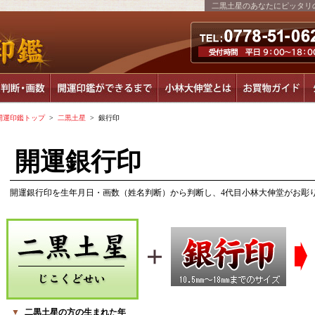
二黒土星のあなたにピッタリ
開運印鑑トップ
>
二黒土星
> 銀行印
開運銀行印
開運銀行印を生年月日・画数（姓名判断）から判断し、4代目小林大伸堂がお彫
▼
二黒土星の方の生まれた年