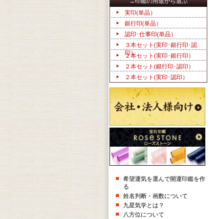
→印鑑の用途から選ぶ
実印(単品）
銀行印(単品）
認印･仕事印(単品）
３本セット(実印･銀行印･認
印）
２本セット(実印･銀行印）
２本セット(銀行印･認印）
２本セット(実印･認印）
希望運気を選んで開運印鑑を作
る
姓名判断・画数について
九星気学とは？
八方位について