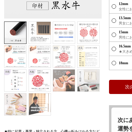
12mm
女性に
13.5mm
男女に
15mm
男性に
16.5mm
★大き
18mm
次に
運勢
★特に起業・事業・独立される方、心機一転をはかる方など