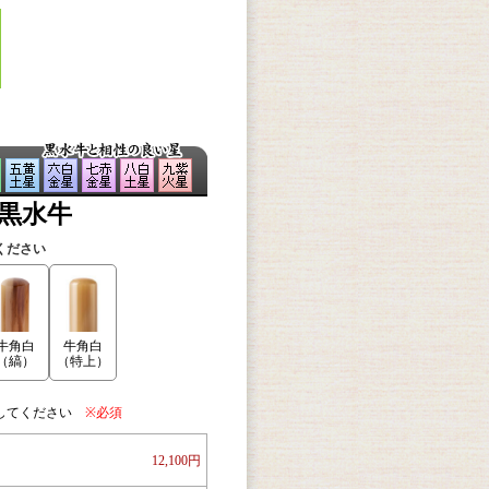
/黒水牛
ください
牛角白
牛角白
（縞）
（特上）
してください
※必須
12,100円