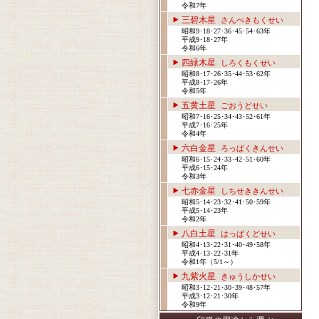
令和7年
三碧木星
さんぺきもくせい
昭和9･18･27･36･45･54･63年
平成9･18･27年
令和6年
四緑木星
しろくもくせい
昭和8･17･26･35･44･53･62年
平成8･17･26年
令和5年
五黄土星
ごおうどせい
昭和7･16･25･34･43･52･61年
平成7･16･25年
令和4年
六白金星
ろっぱくきんせい
昭和6･15･24･33･42･51･60年
平成6･15･24年
令和3年
七赤金星
しちせききんせい
昭和5･14･23･32･41･50･59年
平成5･14･23年
令和2年
八白土星
はっぱくどせい
昭和4･13･22･31･40･49･58年
平成4･13･22･31年
令和1年（5/1～）
九紫火星
きゅうしかせい
昭和3･12･21･30･39･48･57年
平成3･12･21･30年
令和9年