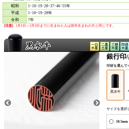
昭和
1･10･19･28･37･46･55年
平成
1･10･19･28年
令和
7年
[注意]
1月1日～2月3日までに生まれた人は
前年生まれの方と同じです。
銀行印
印材を選んで
黒水牛
サイズを選択
10.5mm