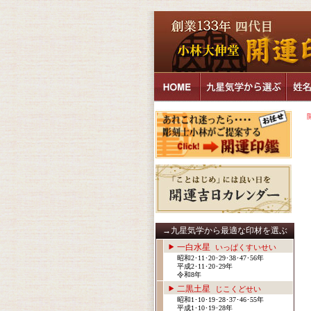
→九星気学から最適な印材を選ぶ
一白水星
いっぱくすいせい
昭和2･11･20･29･38･47･56年
平成2･11･20･29年
令和8年
二黒土星
じこくどせい
昭和1･10･19･28･37･46･55年
平成1･10･19･28年