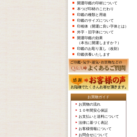
開運印鑑の印材について
本つげ印材のこだわり
印鑑の種類と用途
印鑑のサイズについて
印相体（開運に良い字体とは）
外字・旧字体について
開運印鑑の効果
（本当に開運しますか？）
印鑑のお彫り直し（改刻）
印鑑供養いたします
お買物ガイド
お買物の流れ
１０年間安心保証
お支払いと送料について
法律に基づく表記
お客様情報について
お問合せについて