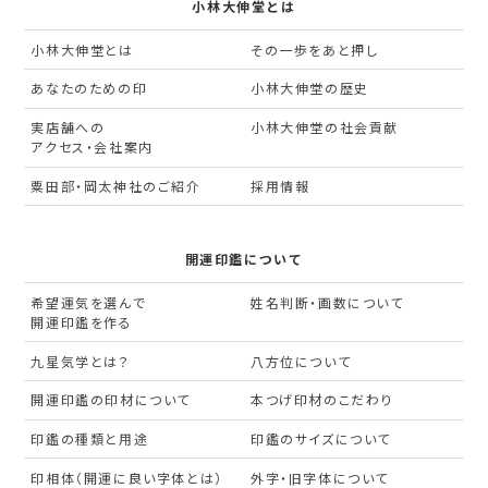
小林大伸堂とは
小林大伸堂とは
その一歩をあと押し
あなたのための印
小林大伸堂の歴史
実店舗への
小林大伸堂の社会貢献
アクセス・会社案内
粟田部・岡太神社のご紹介
採用情報
開運印鑑について
希望運気を選んで
姓名判断・画数について
開運印鑑を作る
九星気学とは？
八方位について
開運印鑑の印材について
本つげ印材のこだわり
印鑑の種類と用途
印鑑のサイズについて
印相体（開運に良い字体とは）
外字・旧字体について