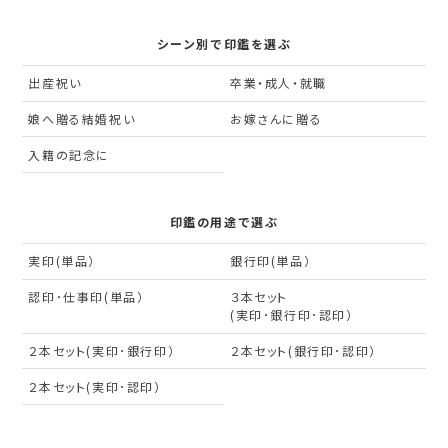
シーン別で印鑑を選ぶ
出産祝い
卒業・成人・就職
娘へ贈る結婚祝い
お嫁さんに贈る
入籍の記念に
印鑑の用途で選ぶ
実印(単品）
銀行印(単品）
認印･仕事印(単品）
３本セット
(実印･銀行印･認印）
２本セット(実印･銀行印）
２本セット(銀行印･認印）
２本セット(実印･認印）