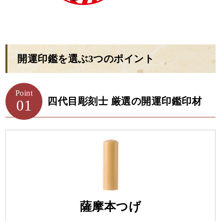
開運印鑑を選ぶ3つのポイント
Point
四代目彫刻士 厳選の開運印鑑印材
01
薩摩本つげ