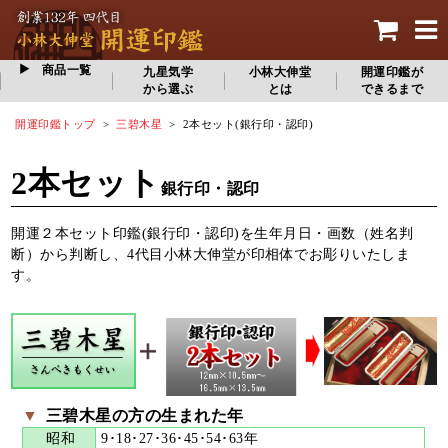
商品一覧
九星気学
小林大伸堂
開運印鑑が
から選ぶ
とは
できるまで
開運印鑑トップ
>
三碧木星
> 2本セット(銀行印・認印)
2本セット
銀行印・認印
開運２本セット印鑑(銀行印・認印)を生年月日・画数（姓名判
断）から判断し、4代目小林大伸堂が印相体でお彫りいたしま
す。
▼
三碧木星の方の生まれた年
昭和
9･18･27･36･45･54･63年