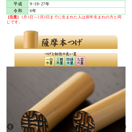
平成
9･18･27年
令和
6年
[注意]
1月1日～2月3日までに生まれた人は
前年生まれの方と同
じです。