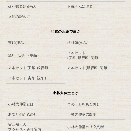
娘へ贈る結婚祝い
お嫁さんに贈る
入籍の記念に
印鑑の用途で選ぶ
実印(単品）
銀行印(単品）
３本セット
認印･仕事印(単品）
(実印･銀行印･認印）
２本セット(実印･銀行印）
２本セット(銀行印･認印）
２本セット(実印･認印）
小林大伸堂とは
小林大伸堂とは
その一歩をあと押し
あなたのための印
小林大伸堂の歴史
実店舗への
小林大伸堂の社会貢献
アクセス・会社案内