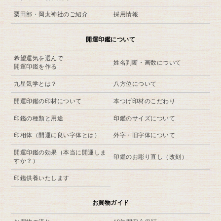
粟田部・岡太神社のご紹介
採用情報
開運印鑑について
希望運気を選んで
姓名判断・画数について
開運印鑑を作る
九星気学とは？
八方位について
開運印鑑の印材について
本つげ印材のこだわり
印鑑の種類と用途
印鑑のサイズについて
印相体（開運に良い字体とは）
外字・旧字体について
開運印鑑の効果（本当に開運しま
印鑑のお彫り直し（改刻）
すか？）
印鑑供養いたします
お買物ガイド