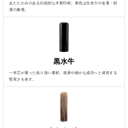
あたたかみのある伝統的な木製印材。黄色は生命力や金運・財
運の象徴。
黒水牛
一本芯が通った粘り強い素材。発展や確かな成功へと成長する
堅実さを表す。