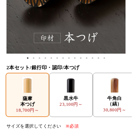
2本セット/銀行印・認印/本つげ
黒水牛
牛角白
薩摩
（縞）
本つげ
23,100円～
30,800円～
18,700円～
サイズを選択してください
※必須