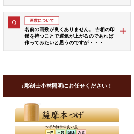
小林大伸堂の開運印鑑では、まずは彫刻士が画数と運
ご希望の運気をご指定下さいましたら、完成見本をお
A
気を拝見して八方位に広がりますよう文字入れ致しま
作り致します。
画数について
Q
す。
名前の画数が良くありません。 吉相の印
その後、選んでいただいた３つの運気部分をさらに強
鑑を持つことで運気が上がるのであれば
調してお入れいたします。
作ってみたいと思うのですが・・・
運気選びに迷われる場合は「彫刻士にお任せ」をご指
開運印鑑ではお名前の画数に線を加えて吉数に変更し
定いただければ、彫刻士が最適な運気をお選びいたし
A
てお彫りすることが可能でございます。
ます。
ご自分の画数を気にされる方は大変多くいらっしゃい
ます。
ご印鑑にて画数を吉に変更して、さらにご希望の運気
↓彫刻士小林照明にお任せください！
や画数の弱い運気部分を加味して文字入れし、お彫り
致します。
良いと言われることをきちんと取り入れて、吉印材と
印相体にてお彫りすることにより、お気持ちが前向き
になり自然とよい運気を招き入れられるのではないで