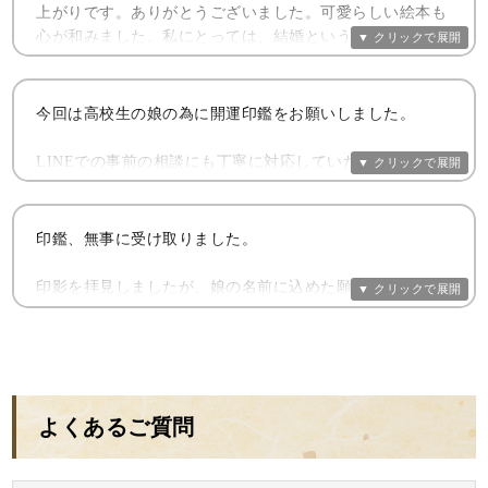
上がりです。ありがとうございました。可愛らしい絵本も
心が和みました。私にとっては、結婚という大事なライフ
イベントでの第一歩の『しるし』となりました。
（株）小林大神堂さんに、印鑑作りをお願いして大正解で
今回は高校生の娘の為に開運印鑑をお願いしました。
した。大切に大切にしていきます。クリスマスの飾りと一
緒に記念に写真を撮りました。
LINEでの事前の相談にも丁寧に対応していただき 他の
方のレビューなど参考にして購入に至りました。
デジタル化が進む昨今ですが、印鑑という昔からの日本の
伝統は素敵だなと改めて思いました。
印鑑が届き 梱包から開けていく中でも とても丁寧に扱
印鑑、無事に受け取りました。
われていること、 想いを込めてくださっていることが 伝
彫り師さん達の素敵な、人への想いや繋がりを大切にされ
わってきました。
印影を拝見しましたが、娘の名前に込めた願いが感じられ
ている事が伝わってきました。ありがとうございます。
る、とても優しい書体になっており、とても嬉しかったで
印鑑を出して確認したときにも 巾着に入れてある印鑑の
す。
向きも 受け取る側にとって 完璧な状態でした。
これからは、この印鑑が娘のお守りになってくれるんです
ね。
本当に素晴らしい！！と、感激しました。
正直、心配で寂しい気持ちの方が大きいのですが、最高の
よくあるご質問
お守りが出来たので、安心して娘の新しい門出を祝ってあ
最初から最後まで とても安心できる取引でした。
げたいと思います。
本当にありがとうございました。