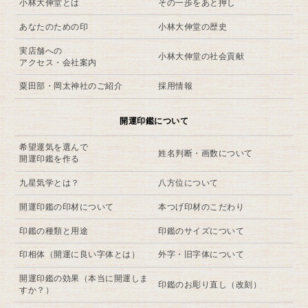
小林大伸堂とは
その一歩をあと押し
あなたのための印
小林大伸堂の歴史
実店舗への
小林大伸堂の社会貢献
アクセス・会社案内
粟田部・岡太神社のご紹介
採用情報
開運印鑑について
希望運気を選んで
姓名判断・画数について
開運印鑑を作る
九星気学とは？
八方位について
開運印鑑の印材について
本つげ印材のこだわり
印鑑の種類と用途
印鑑のサイズについて
印相体（開運に良い字体とは）
外字・旧字体について
開運印鑑の効果（本当に開運しま
印鑑のお彫り直し（改刻）
すか？）