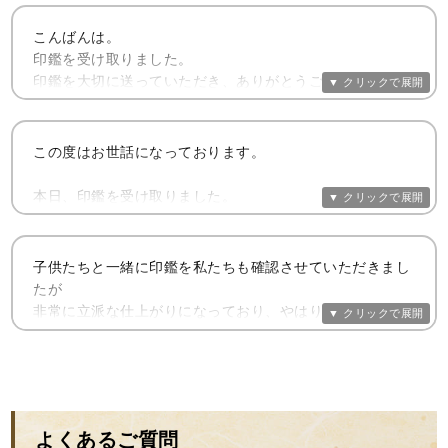
こんばんは。
印鑑を受け取りました。
印鑑を大切に送っていただき、ありがとうございます。
蓋を開け、まず冊子を拝読しました。
裏面の最初の質問の答えは即答でした。
この度はお世話になっております。
『自分を信じて』
本日、印鑑を受け取りました。
人生の大切な節目の印鑑をとても素敵に仕上げて下さって
そして白い袋から印鑑を取り出すと、
大変感謝致しております。
そこから既に新しい人生が始まった氣持ちになりました。
子供たちと一緒に印鑑を私たちも確認させていただきまし
きめ細やかなご対応をいただき、とても気持ちの良いお取
たが
印を押すと、とても美しく押すことができました。
引ができ嬉しく思います。
非常に立派な仕上がりになっており、やはりいいものにし
そして、字体を眺めていると心がすーっと落ち着きまし
てよかったと
た。
今回お作りいただいた印鑑は来週以降、入籍後の改姓の手
夫婦共々安堵いたしました。
続きや、仕事上での押印で大切に使わせていただきます。
インターネットでの調査であった分、安心できるものなの
「あぁ よかった、大丈夫」
か半信半疑
また仕事上で上のステージにチャレンジできた時には小林
でしたが、良心的かつ誠意を提示された対応に、大変感謝
そんな安心感に包まれました。
よくあるご質問
大伸堂 様にお願いしたいと思います。
いたして