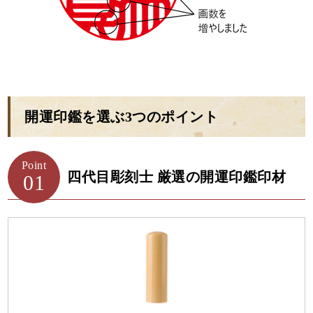
開運印鑑を選ぶ3つのポイント
Point
四代目彫刻士 厳選の開運印鑑印材
01