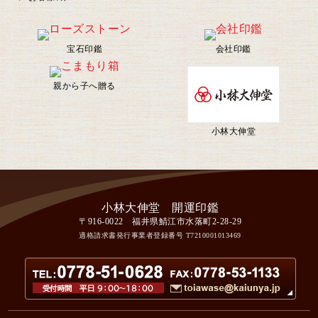
宝石印鑑
会社印鑑
親から子へ贈る
小林大伸堂
〒916-0022 福井県鯖江市水落町2-28-29
適格請求書発行事業者登録番号
T7210001013469