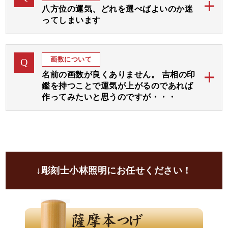
にして画数と運気を加味しておつくりする「印相体
すのでご了承ください。
八方位の運気、どれを選べばよいのか迷
（吉相体）」を使用いたします。
ってしまいます
小林大伸堂の開運印鑑では、まずは彫刻士が画数と運
ご希望の運気をご指定下さいましたら、完成見本をお
A
気を拝見して八方位に広がりますよう文字入れ致しま
作り致します。
画数について
Q
す。
名前の画数が良くありません。 吉相の印
その後、選んでいただいた３つの運気部分をさらに強
鑑を持つことで運気が上がるのであれば
調してお入れいたします。
作ってみたいと思うのですが・・・
運気選びに迷われる場合は「彫刻士にお任せ」をご指
開運印鑑ではお名前の画数に線を加えて吉数に変更し
定いただければ、彫刻士が最適な運気をお選びいたし
A
てお彫りすることが可能でございます。
ます。
ご自分の画数を気にされる方は大変多くいらっしゃい
ます。
ご印鑑にて画数を吉に変更して、さらにご希望の運気
↓彫刻士小林照明にお任せください！
や画数の弱い運気部分を加味して文字入れし、お彫り
致します。
良いと言われることをきちんと取り入れて、吉印材と