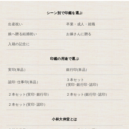
シーン別で印鑑を選ぶ
出産祝い
卒業・成人・就職
娘へ贈る結婚祝い
お嫁さんに贈る
入籍の記念に
印鑑の用途で選ぶ
実印(単品）
銀行印(単品）
３本セット
認印･仕事印(単品）
(実印･銀行印･認印）
２本セット(実印･銀行印）
２本セット(銀行印･認印）
２本セット(実印･認印）
小林大伸堂とは