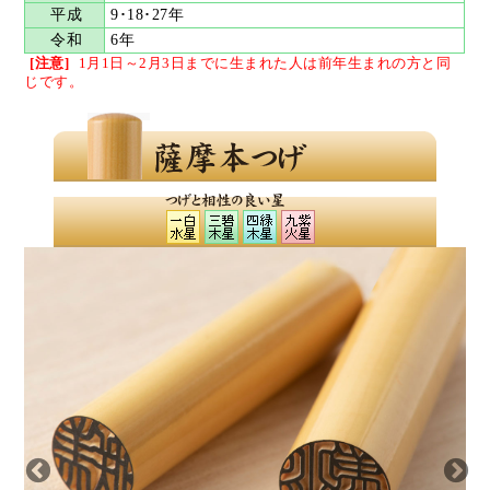
平成
9･18･27年
令和
6年
[注意]
1月1日～2月3日までに生まれた人は
前年生まれの方と同
じです。