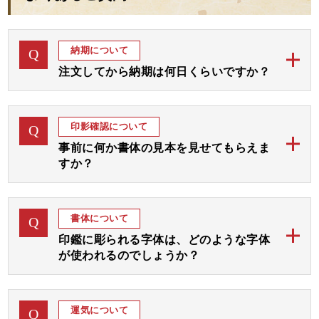
これからの新しい人生を、印鑑が応援してくれているよう
おります。
に感じています。
この度は本当にありがとうございました。
まだ、娘も次に控えておりますので、その機会にはまた是
非お願いを
開運2本セット 実印・銀行印
納期について
Q
実は小林大伸堂さんへお願いする前に、他社で注文してい
したいと思っておりますので、その際にはよろしくお願い
ましたが、何か腑に落ちずキャンセルしました。
注文してから納期は何日くらいですか？
いたします。
今思えば、それもこちらの印鑑と巡り合うためだったのか
当店のご印鑑は、通常ご注文後「完成見本」をおつく
もしれません。
A
この度は、誠にありがとうございました。
りしてご確認後お彫りして 約1週間から10日にて発送
印影確認について
Q
開運2本セット 実印・銀行印
これからは、この印鑑とともに、毎日を一歩ずつ歩んでゆ
予定でございます。
きたいと思います。
事前に何か書体の見本を見せてもらえま
すか？
お急ぎの場合には字体をお任せいただき「完成見本確
心より感謝申し上げます。
認なし」にてすぐにお彫りして3、4日後の発送が最速
ご注文後、まずは画数と運気を加味して、完成見本を
ありがとうございました。
A
となります。
おつくりいたします。
開運2本セット 実印・銀行印
書体について
Q
完成見本はメールやラインにてご確認いただき、ご了
ご希望の期日をお教えくださいましたら、順番を早め
印鑑に彫られる字体は、どのような字体
承後ご印鑑をお彫りいたします。
て対応させていただきます。
が使われるのでしょうか？
お見本は通常は1～3日以内にお送りいたしますが、届
当店のご印鑑にお彫りする字体は、古く中国から伝わ
かない場合はご連絡くださいませ。
A
りました「篆書体 てんしょたい」という文字を基本
なお、休日や祝日を挟む場合は遅れることがございま
運気について
Q