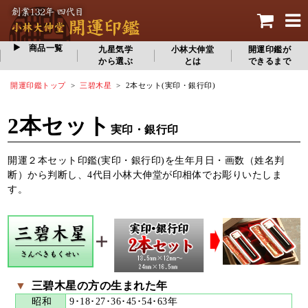
商品一覧
九星気学
小林大伸堂
開運印鑑が
から選ぶ
とは
できるまで
開運印鑑トップ
>
三碧木星
> 2本セット(実印・銀行印)
2本セット
実印・銀行印
開運２本セット印鑑(実印・銀行印)を生年月日・画数（姓名判
断）から判断し、4代目小林大伸堂が印相体でお彫りいたしま
す。
▼
三碧木星の方の生まれた年
昭和
9･18･27･36･45･54･63年