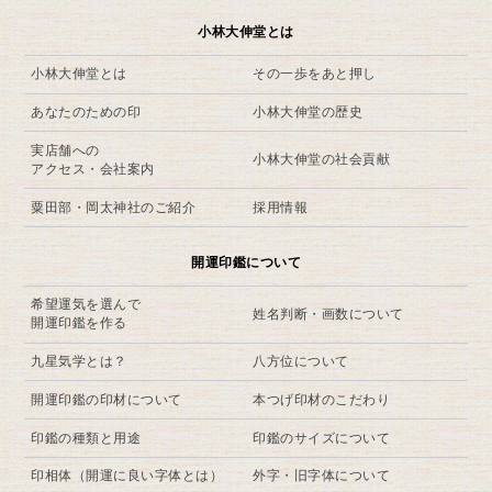
小林大伸堂とは
小林大伸堂とは
その一歩をあと押し
あなたのための印
小林大伸堂の歴史
実店舗への
小林大伸堂の社会貢献
アクセス・会社案内
粟田部・岡太神社のご紹介
採用情報
開運印鑑について
希望運気を選んで
姓名判断・画数について
開運印鑑を作る
九星気学とは？
八方位について
開運印鑑の印材について
本つげ印材のこだわり
印鑑の種類と用途
印鑑のサイズについて
印相体（開運に良い字体とは）
外字・旧字体について