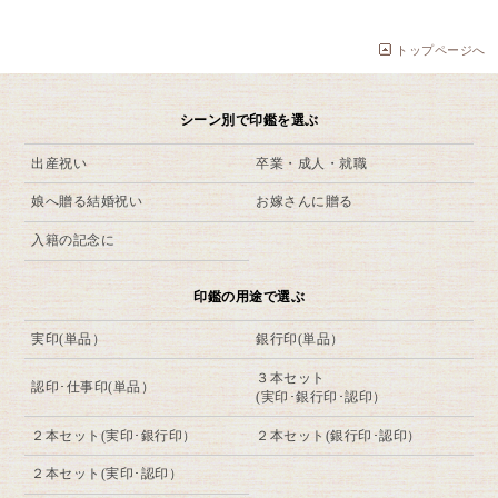
トップページへ
シーン別で印鑑を選ぶ
出産祝い
卒業・成人・就職
娘へ贈る結婚祝い
お嫁さんに贈る
入籍の記念に
印鑑の用途で選ぶ
実印(単品）
銀行印(単品）
３本セット
認印･仕事印(単品）
(実印･銀行印･認印）
２本セット(実印･銀行印）
２本セット(銀行印･認印）
２本セット(実印･認印）