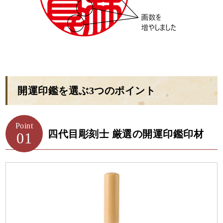
開運印鑑を選ぶ3つのポイント
Point
四代目彫刻士 厳選の開運印鑑印材
01