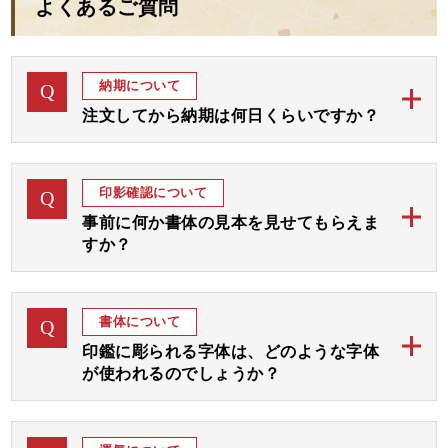
よくあるご質問
今後、二人目三人目の孫が生まれた時には、お祝いにお願
いしようと決めています。
ほんとうにありがとうございました。
納期について
Q
注文してから納期は何日くらいですか？
開運銀行印
当店のご印鑑は、通常ご注文後「完成見本」をおつく
A
りしてご確認後お彫りして 約1週間から10日にて発送
印影確認について
Q
予定でございます。
事前に何か書体の見本を見せてもらえま
すか？
お急ぎの場合には字体をお任せいただき「完成見本確
認なし」にてすぐにお彫りして3、4日後の発送が最速
ご注文後、まずは画数と運気を加味して、完成見本を
A
となります。
おつくりいたします。
書体について
Q
完成見本はメールやラインにてご確認いただき、ご了
ご希望の期日をお教えくださいましたら、順番を早め
印鑑に彫られる字体は、どのような字体
承後ご印鑑をお彫りいたします。
て対応させていただきます。
が使われるのでしょうか？
お見本は通常は1～3日以内にお送りいたしますが、届
当店のご印鑑にお彫りする字体は、古く中国から伝わ
かない場合はご連絡くださいませ。
A
りました「篆書体 てんしょたい」という文字を基本
なお、休日や祝日を挟む場合は遅れることがございま