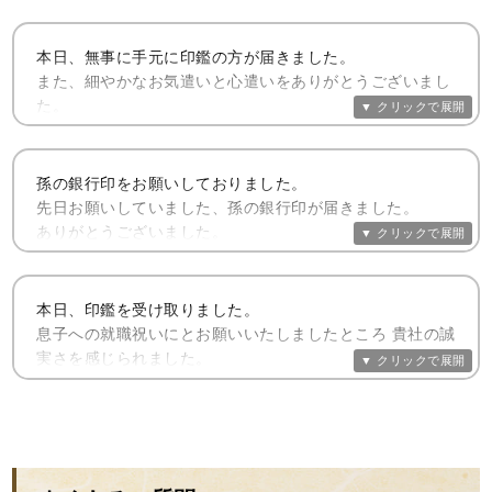
本日、無事に手元に印鑑の方が届きました。
また、細やかなお気遣いと心遣いをありがとうございまし
た。
本当に素敵で、一生大切に使いたいと思えるくらい素晴ら
しい出来ばえでした。ありがとうございます。
孫の銀行印をお願いしておりました。
印鑑が届き、祝福していただき、改めて結婚するという実
先日お願いしていました、孫の銀行印が届きました。
感が湧き、すごく幸せな気持ちになりました。
ありがとうございました。
こちらにお願いして本当によかったです。
ありがとうございました。
早速、お祝いとして渡しました。
娘たちも喜んでくれました。ピンクの可愛いケースも好評
本日、印鑑を受け取りました。
また、 お願いなのですが、
でした。
息子への就職祝いにとお願いいたしましたところ 貴社の誠
認印の作成もこちらで是非お願いしたいのですが
初めは、インターネットでの注文に躊躇もあったのです
実さを感じられました。
依頼させていただいてもよろしいでしょうか？
が、何度もメールをいただき、
心を込めておくつり頂いた印鑑を大切に息子に手渡したい
小さな疑問にもお答えいただき、また届いた品物も丁寧に
と思います。
開運銀行印
梱包され、メッセージもい ただき、 今はお願いしてよか
本当に、ありがとうございました。
った！と思っています。
次男の時にも、是非宜しくお願いします。
開運銀行印