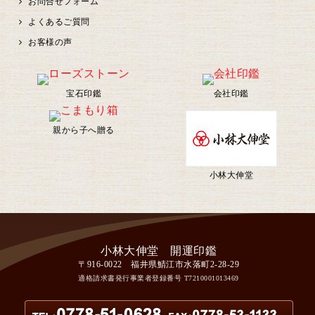
お問合せフォーム
よくあるご質問
お客様の声
宝石印鑑
会社印鑑
親から子へ贈る
小林大伸堂
〒916-0022 福井県鯖江市水落町2-28-29
適格請求書発行事業者登録番号
T7210001013469