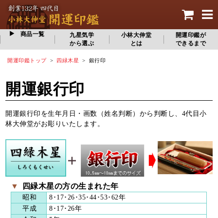
商品一覧
九星気学
小林大伸堂
開運印鑑が
から選ぶ
とは
できるまで
開運印鑑トップ
>
四緑木星
> 銀行印
開運銀行印
開運銀行印を生年月日・画数（姓名判断）から判断し、4代目小
林大伸堂がお彫りいたします。
▼
四緑木星の方の生まれた年
昭和
8･17･26･35･44･53･62年
平成
8･17･26年