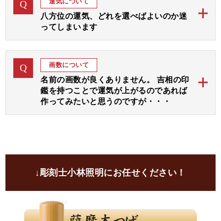
運気について
Q
にして画数と運気を加味しておつくりする「印相体
すのでご了承ください。
八方位の運気、どれを選べばよいのか迷
（吉相体）」を使用いたします。
ってしまいます
小林大伸堂の開運印鑑では、まずは彫刻士が画数と運
ご希望の運気をご指定下さいましたら、完成見本をお
A
気を拝見して八方位に広がりますよう文字入れ致しま
作り致します。
画数について
Q
す。
名前の画数が良くありません。 吉相の印
その後、選んでいただいた３つの運気部分をさらに強
鑑を持つことで運気が上がるのであれば
調してお入れいたします。
作ってみたいと思うのですが・・・
運気選びに迷われる場合は「彫刻士にお任せ」をご指
開運印鑑ではお名前の画数に線を加えて吉数に変更し
定いただければ、彫刻士が最適な運気をお選びいたし
A
てお彫りすることが可能でございます。
ます。
ご自分の画数を気にされる方は大変多くいらっしゃい
ます。
ご印鑑にて画数を吉に変更して、さらにご希望の運気
↓彫刻士小林照明にお任せください！
や画数の弱い運気部分を加味して文字入れし、お彫り
致します。