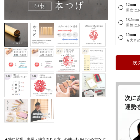
12mm
男女に
13.5mm
男性に
15mm
★大き
次に
運勢
★特に起業・事業・独立される方、心機一転をはかる方など