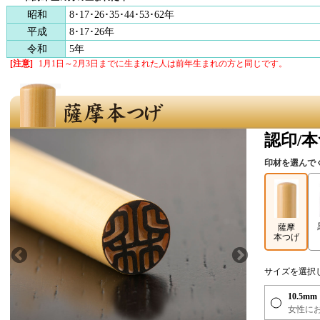
昭和
8･17･26･35･44･53･62年
平成
8･17･26年
令和
5年
[注意]
1月1日～2月3日までに生まれた人は
前年生まれの方と同じです。
認印/
印材を選んで
薩摩
本つげ
サイズを選択
10.5mm
女性に