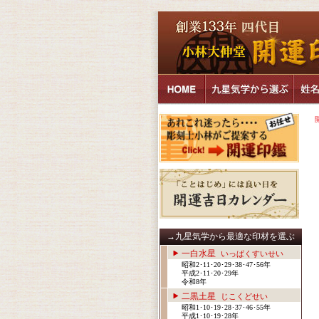
→九星気学から最適な印材を選ぶ
一白水星
いっぱくすいせい
昭和2･11･20･29･38･47･56年
平成2･11･20･29年
令和8年
二黒土星
じこくどせい
昭和1･10･19･28･37･46･55年
平成1･10･19･28年