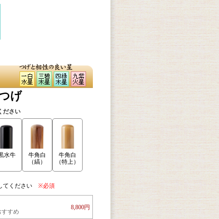
本つげ
ください
牛角白
黒水牛
牛角白
（縞）
（特上）
してください
※必須
8,800円
おすすめ