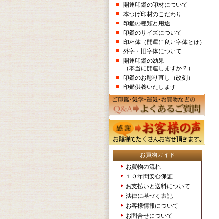
開運印鑑の印材について
本つげ印材のこだわり
印鑑の種類と用途
印鑑のサイズについて
印相体（開運に良い字体とは）
外字・旧字体について
開運印鑑の効果
（本当に開運しますか？）
印鑑のお彫り直し（改刻）
印鑑供養いたします
お買物ガイド
お買物の流れ
１０年間安心保証
お支払いと送料について
法律に基づく表記
お客様情報について
お問合せについて