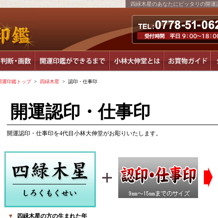
四緑木星のあなたにピッタリの開運
開運印鑑トップ
>
四緑木星
> 認印・仕事印
開運認印・仕事印
開運認印・仕事印を4代目小林大伸堂がお彫りいたします。
▼
四緑木星の方の生まれた年