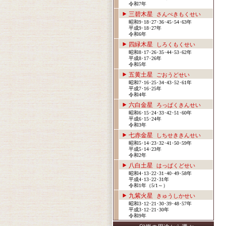
令和7年
三碧木星
さんぺきもくせい
昭和9･18･27･36･45･54･63年
平成9･18･27年
令和6年
四緑木星
しろくもくせい
昭和8･17･26･35･44･53･62年
平成8･17･26年
令和5年
五黄土星
ごおうどせい
昭和7･16･25･34･43･52･61年
平成7･16･25年
令和4年
六白金星
ろっぱくきんせい
昭和6･15･24･33･42･51･60年
平成6･15･24年
令和3年
七赤金星
しちせききんせい
昭和5･14･23･32･41･50･59年
平成5･14･23年
令和2年
八白土星
はっぱくどせい
昭和4･13･22･31･40･49･58年
平成4･13･22･31年
令和1年（5/1～）
九紫火星
きゅうしかせい
昭和3･12･21･30･39･48･57年
平成3･12･21･30年
令和9年