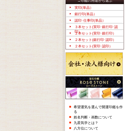
→印鑑の用途から選ぶ
実印(単品）
銀行印(単品）
認印･仕事印(単品）
３本セット(実印･銀行印･認
印）
２本セット(実印･銀行印）
２本セット(銀行印･認印）
２本セット(実印･認印）
希望運気を選んで開運印鑑を作
る
姓名判断・画数について
九星気学とは？
八方位について