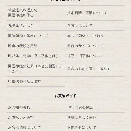
希望運気を選んで
姓名判断・画数について
開運印鑑を作る
九星気学とは？
八方位について
開運印鑑の印材について
本つげ印材のこだわり
印鑑の種類と用途
印鑑のサイズについて
印相体（開運に良い字体とは）
外字・旧字体について
開運印鑑の効果（本当に開運しま
印鑑のお彫り直し（改刻）
すか？）
印鑑供養いたします
お買物ガイド
お買物の流れ
10年間安心保証
お支払いと送料
法律に基づく表記
お客様情報について
お問合せについて