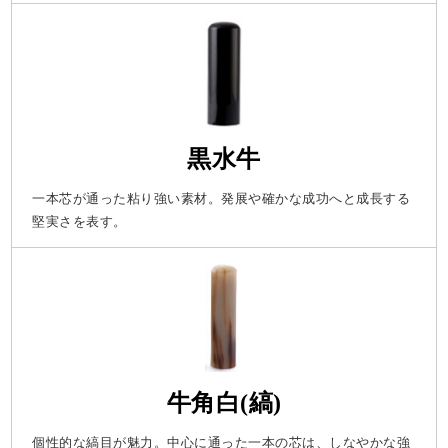
黒水牛
一本芯が通った粘り強い素材。発展や確かな成功へと成長する
堅実さを表す。
牛角白(縞)
個性的な縞目が魅力。中心に通った一本の芯は、しなやかな強