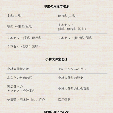
印鑑の用途で選ぶ
実印(単品）
銀行印(単品）
３本セット
認印･仕事印(単品）
(実印･銀行印･認印）
２本セット(実印･銀行印）
２本セット(銀行印･認印）
２本セット(実印･認印）
小林大伸堂とは
小林大伸堂とは
その一歩をあと押し
あなたのための印
小林大伸堂の歴史
実店舗への
小林大伸堂の社会貢献
アクセス・会社案内
粟田部・岡太神社のご紹介
採用情報
開運印鑑について