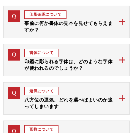
当店のご印鑑は、通常ご注文後「完成見本」をおつく
A
りしてご確認後お彫りして 約1週間から10日にて発送
印影確認について
Q
予定でございます。
事前に何か書体の見本を見せてもらえま
すか？
お急ぎの場合には字体をお任せいただき「完成見本確
認なし」にてすぐにお彫りして3、4日後の発送が最速
ご注文後、まずは画数と運気を加味して、完成見本を
A
となります。
おつくりいたします。
書体について
Q
完成見本はメールやラインにてご確認いただき、ご了
ご希望の期日をお教えくださいましたら、順番を早め
印鑑に彫られる字体は、どのような字体
承後ご印鑑をお彫りいたします。
て対応させていただきます。
が使われるのでしょうか？
お見本は通常は1～3日以内にお送りいたしますが、届
当店のご印鑑にお彫りする字体は、古く中国から伝わ
かない場合はご連絡くださいませ。
A
りました「篆書体 てんしょたい」という文字を基本
なお、休日や祝日を挟む場合は遅れることがございま
運気について
Q
にして画数と運気を加味しておつくりする「印相体
すのでご了承ください。
八方位の運気、どれを選べばよいのか迷
（吉相体）」を使用いたします。
ってしまいます
小林大伸堂の開運印鑑では、まずは彫刻士が画数と運
ご希望の運気をご指定下さいましたら、完成見本をお
A
気を拝見して八方位に広がりますよう文字入れ致しま
作り致します。
画数について
Q