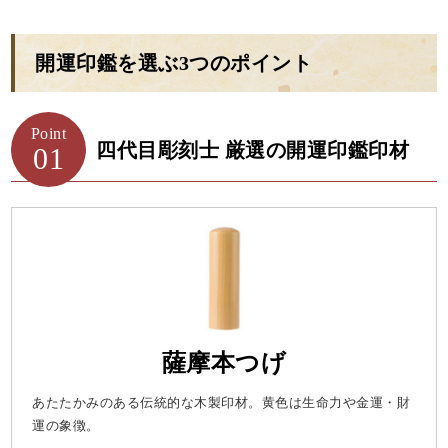
開運印鑑を選ぶ3つのポイント
Point
四代目彫刻士 厳選の開運印鑑印材
01
薩摩本つげ
あたたかみのある伝統的な木製印材。黄色は生命力や金運・財
運の象徴。