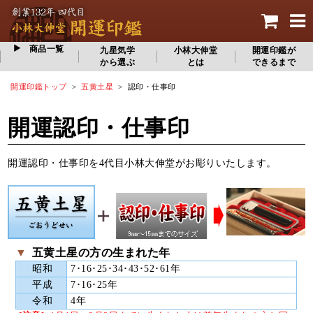
商品一覧
九星気学
小林大伸堂
開運印鑑が
から選ぶ
とは
できるまで
開運印鑑トップ
>
五黄土星
> 認印・仕事印
開運認印・仕事印
開運認印・仕事印を4代目小林大伸堂がお彫りいたします。
▼
五黄土星の方の生まれた年
昭和
7･16･25･34･43･52･61年
平成
7･16･25年
令和
4年