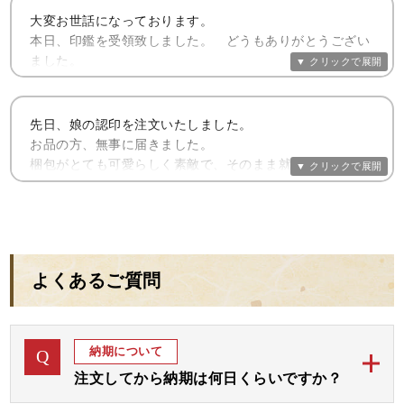
す。
大変お世話になっております。
本日、印鑑を受領致しました。 どうもありがとうござい
既製品ではなく、オーダーメイドで作った印鑑が欲しくて
ました。
初めてお申し込みさせていただきました。
また、ホームページを拝見させて頂き、何となくピンと来
いつもとてもご丁寧に包装してくださり、お心づくしに感
た感じがありましたので、これも ご縁と思いまして。２０
謝しております。
先日、娘の認印を注文いたしました。
数年ぶりに印鑑を注文しました。
お品の方、無事に届きました。
しょっちゅう使うものではありませんが、自分で注文して
以前お作りいただきました実印と銀行印に続き、このたび
梱包がとても可愛らしく素敵で、そのまま就職内定のお祝
納得した物は大切にしますし、 自分の気持ちも引き締まり
の認印と、大変良い印 鑑を揃えることができましたこと、
いに娘に渡せました。
ます。今回注文した認印は仕事で利用するつもりです。
本当にうれしく思っております。
早速、入社手続きの書類に使わせていただきました。
（見積書や契約書に捺印することがあるため、良いものが
お心のこもった印鑑を、これからも大切に使わせていただ
御社の心のこもった印鑑である事が、今回の購入のすべて
欲しかったのです。）
きます。
においてよく分かりまし
これを機にますます仕事を頑張ろうと思います。
お作りいただきました小林様にも、どうぞよろしくお伝え
た。
よくあるご質問
ください。
娘もこれから大切に使わせていただき、仕事の方も頑張っ
コツコツと貯めて今度は実印を作りたいなと思っていま
てくれる事と思います。
開運認印
す。
小林様、この度はありがとうございました。
開運認印
納期について
Q
開運認印
注文してから納期は何日くらいですか？