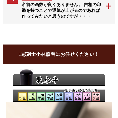
す。
名前の画数が良くありません。 吉相の印
その後、選んでいただいた３つの運気部分をさらに強
鑑を持つことで運気が上がるのであれば
調してお入れいたします。
作ってみたいと思うのですが・・・
運気選びに迷われる場合は「彫刻士にお任せ」をご指
開運印鑑ではお名前の画数に線を加えて吉数に変更し
定いただければ、彫刻士が最適な運気をお選びいたし
A
てお彫りすることが可能でございます。
ます。
ご自分の画数を気にされる方は大変多くいらっしゃい
ます。
ご印鑑にて画数を吉に変更して、さらにご希望の運気
↓彫刻士小林照明にお任せください！
や画数の弱い運気部分を加味して文字入れし、お彫り
致します。
良いと言われることをきちんと取り入れて、吉印材と
印相体にてお彫りすることにより、お気持ちが前向き
になり自然とよい運気を招き入れられるのではないで
しょうか？
ご印鑑がそのあと押しになれば幸いでございます。