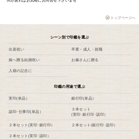
問があればお気軽にお問合せ下さいませ
トップページへ
シーン別で印鑑を選ぶ
出産祝い
卒業・成人・就職
娘へ贈る結婚祝い
お嫁さんに贈る
入籍の記念に
印鑑の用途で選ぶ
実印(単品）
銀行印(単品）
３本セット
認印･仕事印(単品）
(実印･銀行印･認印）
２本セット(実印･銀行印）
２本セット(銀行印･認印）
２本セット(実印･認印）