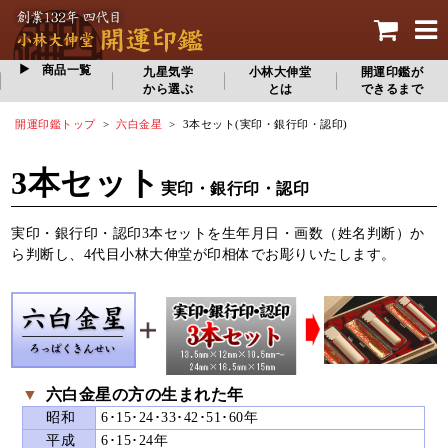
商品一覧
九星気学
小林大伸堂
開運印鑑が
から選ぶ
とは
できるまで
開運印鑑トップ
>
六白金星
> 3本セット(実印・銀行印・認印)
3本セット
実印・銀行印・認印
実印・銀行印・認印3本セットを生年月日・画数（姓名判断）か
ら判断し、4代目小林大伸堂が印相体でお彫りいたします。
▼
六白金星の方の生まれた年
昭和
6･15･24･33･42･51･60年
平成
6･15･24年