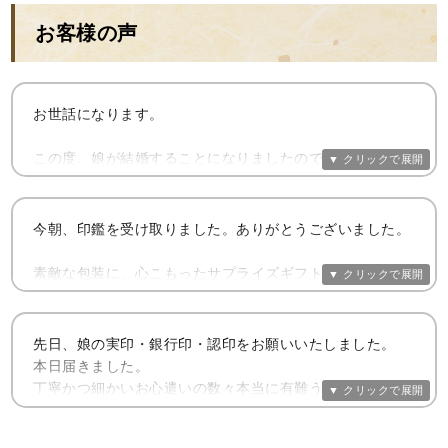
お客様の声
お世話になります。
この度、娘が結婚することになりましたので、印鑑を作る
ことにしました。
以前うちも、お願いして作ってもらったことがあります。
今朝、印鑑を受け取りました。ありがとうございました。
その時は、本当に貧乏でなけなしのお金で申し込みました
が、印鑑を使い始めてからお金に困らなくなりました。
素敵な包装に、心こもったサプライズギフトを受け取った
ような
私には兄がいますが、10代から病気になり一度も働くこと
暖かい気持ちになりました。
もできず、入退院の繰り返しでした。15年前に両親が亡く
先日、娘の実印・銀行印・認印をお願いいたしました。
なり施設でお世話になることとなりました。
美しい印鑑を拝見し、その重みを手にして
本日届きました。
今更ながら新しい姓になった実感がわいてきました。
丁寧かつ細かいお心遣いの数々本当に有難うございまし
私達夫婦も良くなったので、兄の為にも印鑑を作りたいと
同時に、きっと主人と幸せな家庭を作っていけると
た。
思い、その時に人に愛される、住居運、金運を強くして頂
後押しをしてもらった気持ちです。
きました。そうしましたら、施設で一生暮らしていけるよ