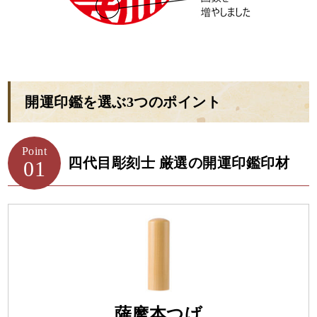
開運印鑑を選ぶ3つのポイント
Point
四代目彫刻士 厳選の開運印鑑印材
01
薩摩本つげ