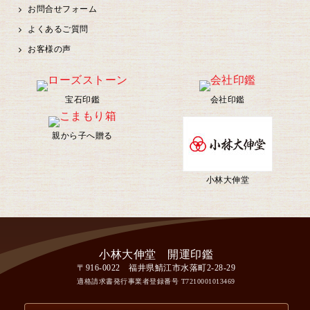
お問合せフォーム
よくあるご質問
お客様の声
宝石印鑑
会社印鑑
親から子へ贈る
小林大伸堂
〒916-0022 福井県鯖江市水落町2-28-29
適格請求書発行事業者登録番号
T7210001013469