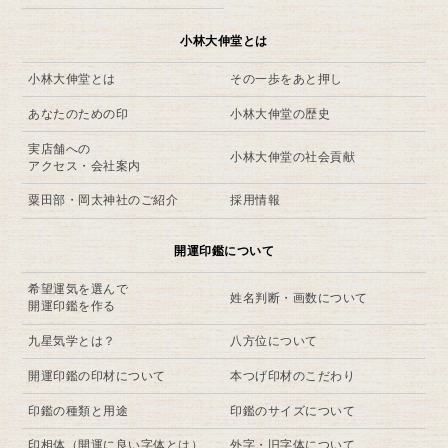
小林大伸堂とは
小林大伸堂とは
その一歩をあと押し
あなたのための印
小林大伸堂の歴史
実店舗への
小林大伸堂の社会貢献
アクセス・会社案内
粟田部・岡太神社のご紹介
採用情報
開運印鑑について
希望運気を選んで
姓名判断・画数について
開運印鑑を作る
九星気学とは？
八方位について
開運印鑑の印材について
本つげ印材のこだわり
印鑑の種類と用途
印鑑のサイズについて
印相体（開運に良い字体とは）
外字・旧字体について