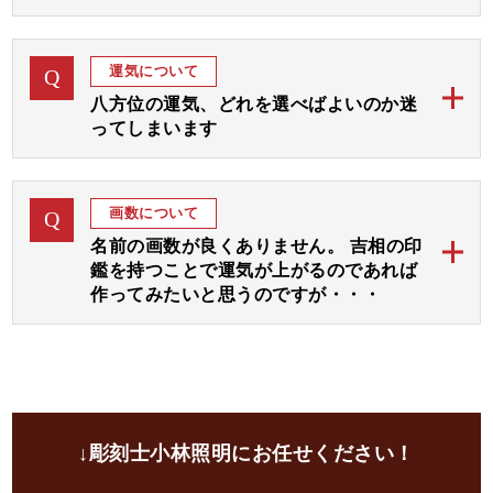
お見本は通常は1～3日以内にお送りいたしますが、届
当店のご印鑑にお彫りする字体は、古く中国から伝わ
かない場合はご連絡くださいませ。
A
りました「篆書体 てんしょたい」という文字を基本
なお、休日や祝日を挟む場合は遅れることがございま
運気について
Q
にして画数と運気を加味しておつくりする「印相体
すのでご了承ください。
八方位の運気、どれを選べばよいのか迷
（吉相体）」を使用いたします。
ってしまいます
小林大伸堂の開運印鑑では、まずは彫刻士が画数と運
ご希望の運気をご指定下さいましたら、完成見本をお
A
気を拝見して八方位に広がりますよう文字入れ致しま
作り致します。
画数について
Q
す。
名前の画数が良くありません。 吉相の印
その後、選んでいただいた３つの運気部分をさらに強
鑑を持つことで運気が上がるのであれば
調してお入れいたします。
作ってみたいと思うのですが・・・
運気選びに迷われる場合は「彫刻士にお任せ」をご指
開運印鑑ではお名前の画数に線を加えて吉数に変更し
定いただければ、彫刻士が最適な運気をお選びいたし
A
てお彫りすることが可能でございます。
ます。
ご自分の画数を気にされる方は大変多くいらっしゃい
ます。
ご印鑑にて画数を吉に変更して、さらにご希望の運気
↓彫刻士小林照明にお任せください！
や画数の弱い運気部分を加味して文字入れし、お彫り