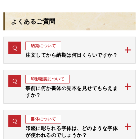
本当にありがとうございました。
慣れない遠地に嫁ぐのでとても心配ですが、鑑定を踏まえ
うになり、しかも障害年金で入所金もまかなえて、施設の
ての素晴らしい開運印鑑を作って頂き、それを持たせるこ
皆様には親切にしてもらえて、とてもありがたいです！本
近日中に旧姓の印鑑の供養をお願いするかもしれません。
とができますことで、これから幸せな人生を歩んでくれそ
当に感謝です！
よくあるご質問
その際にはどうぞ宜しくお願いいたします。
うな気がします。
本当に有難うございました。
数年前にも次女が結婚したので、旦那さんの分も含め2人
取り急ぎ御礼まで。
にプレゼントしました。2人の子供にも恵まれ幸せに暮ら
下の娘の時もぜひお願したいと思っております。
開運3本セット
納期について
Q
しています。マンションを購入しましたが、その際に印鑑
開運3本セット
使ったよと、報告がありました。
注文してから納期は何日くらいですか？
当店のご印鑑は、通常ご注文後「完成見本」をおつく
長女にも、社会人祝いで購入しましたし、先日は長男の就
A
職祝いにも購入致しました。家族みんなお世話になってお
りしてご確認後お彫りして 約1週間から10日にて発送
印影確認について
Q
ります。
予定でございます。
事前に何か書体の見本を見せてもらえま
みんなが良くなり、感謝しかありません。
すか？
お急ぎの場合には字体をお任せいただき「完成見本確
認なし」にてすぐにお彫りして3、4日後の発送が最速
開運3本セット
ご注文後、まずは画数と運気を加味して、完成見本を
A
となります。
おつくりいたします。
書体について
Q
完成見本はメールやラインにてご確認いただき、ご了
ご希望の期日をお教えくださいましたら、順番を早め
印鑑に彫られる字体は、どのような字体
承後ご印鑑をお彫りいたします。
て対応させていただきます。
が使われるのでしょうか？