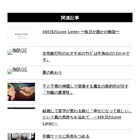
s
t
関連記事
n
a
365日のLove Letter 〜毎日が誰かの物語〜
v
i
g
女性銀行印のおすすめのｻｲｽﾞは牛角白の12ｍｍで
a
す。
t
i
夏の終わり
o
n
千と千尋の神隠しで登場する魔女の契約印が示す
「印鑑の重要性」
結婚して苗字が変わる娘に「幸せになって欲しい」
という親の気持ちを込めて ～365日のLove
Letter～
印鑑ケースに朱肉をつめる