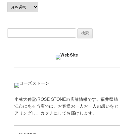
過
去
の
記
検
事
索:
小林大伸堂/ROSE STONEの店舗情報です。福井県鯖
江市にある当店では、お客様お一人お一人の想いをヒ
アリングし、カタチにしてお届けします。