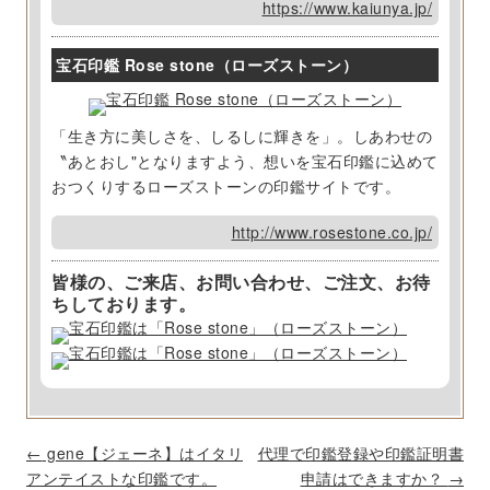
https://www.kaiunya.jp/
宝石印鑑 Rose stone（ローズストーン）
「生き方に美しさを、しるしに輝きを」。しあわせの
〝あとおし"となりますよう、想いを宝石印鑑に込めて
おつくりするローズストーンの印鑑サイトです。
http://www.rosestone.co.jp/
皆様の、ご来店、お問い合わせ、ご注文、お待
ちしております。
P
←
gene【ジェーネ】はイタリ
代理で印鑑登録や印鑑証明書
o
アンテイストな印鑑です。
申請はできますか？
→