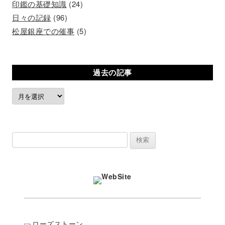
印鑑の基礎知識
(24)
日々の記録
(96)
松屋銀座での催事
(5)
過去の記事
過
去
の
記
検
事
索: