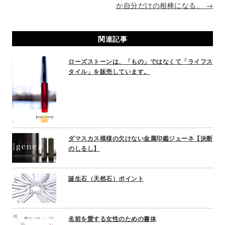
o
か自分だけの相棒になる。
→
s
t
関連記事
n
a
ローズストーンは、「もの」ではなくて「ライフス
v
タイル」を販売しています。
i
g
a
t
i
o
ダマスカス模様の欠けない金属印鑑ジェーネ【決断
n
のしるし】
誕生石（天然石）ポイント
名前を愛する女性のための書体