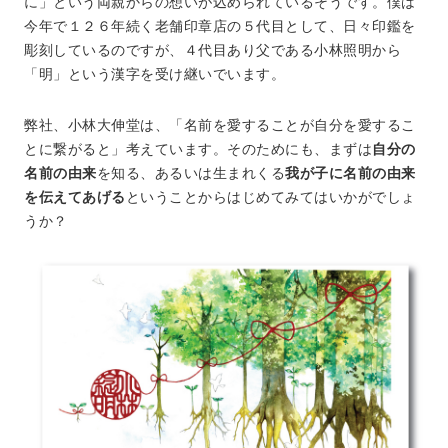
に」という両親からの想いが込められているそうです。僕は
今年で１２６年続く老舗印章店の５代目として、日々印鑑を
彫刻しているのですが、４代目あり父である小林照明から
「明」という漢字を受け継いでいます。
弊社、小林大伸堂は、「名前を愛することが自分を愛するこ
とに繋がると」考えています。そのためにも、まずは
自分の
名前の由来
を知る、あるいは生まれくる
我が子に
名前の由来
を伝えてあげる
ということからはじめてみてはいかがでしょ
うか？