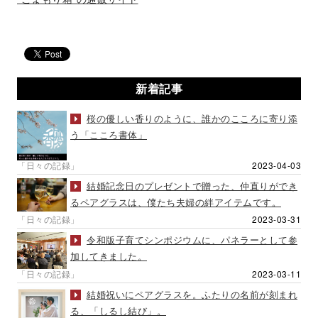
新着記事
桜の優しい香りのように、誰かのこころに寄り添
う「こころ書体」
「日々の記録」
2023-04-03
結婚記念日のプレゼントで贈った、仲直りができ
るペアグラスは、僕たち夫婦の絆アイテムです。
「日々の記録」
2023-03-31
令和版子育てシンポジウムに、パネラーとして参
加してきました。
「日々の記録」
2023-03-11
結婚祝いにペアグラスを。ふたりの名前が刻まれ
る、「しるし結び」。