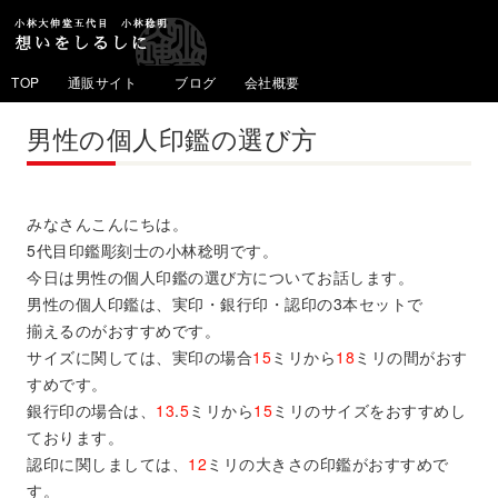
TOP
通販サイト
ブログ
会社概要
男性の個人印鑑の選び方
みなさんこんにちは。
5代目印鑑彫刻士の小林稔明です。
今日は男性の個人印鑑の選び方についてお話します。
男性の個人印鑑は、実印・銀行印・認印の3本セットで
揃えるのがおすすめです。
サイズに関しては、実印の場合
15
ミリから
18
ミリの間がおす
すめです。
銀行印の場合は、
13
.
5
ミリから
15
ミリのサイズをおすすめし
ております。
認印に関しましては、
12
ミリ
の大きさの印鑑がおすすめで
す。