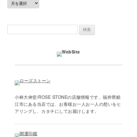
過
去
の
記
検
事
索:
小林大伸堂/ROSE STONEの店舗情報です。福井県鯖
江市にある当店では、お客様お一人お一人の想いをヒ
アリングし、カタチにしてお届けします。