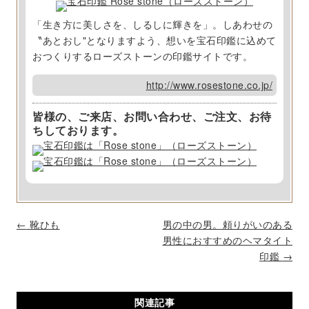
「生き方に美しさを、しるしに輝きを」。しあわせの
〝あとおし"となりますよう、想いを宝石印鑑に込めて
おつくりするローズストーンの印鑑サイトです。
http://www.rosestone.co.jp/
皆様の、ご来店、お問い合わせ、ご注文、お待
ちしております。
P
←
靴ひも
男の中の男。頼りがいのある
o
男性におすすめのヘマタイト
s
印鑑
→
t
n
関連記事
a