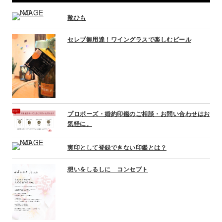
v
靴ひも
i
g
セレブ御用達！ワイングラスで楽しむビール
a
t
i
o
n
プロポーズ・婚約印鑑のご相談・お問い合わせはお
気軽に。
実印として登録できない印鑑とは？
想いをしるしに コンセプト