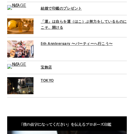
結婚で印鑑のプレゼント
「運」は自らを運（はこ）ぶ努力をしているものに
こそ、開ける
5th Anniversary 〜パーティーへ行こう〜
宝飾店
TOKYO