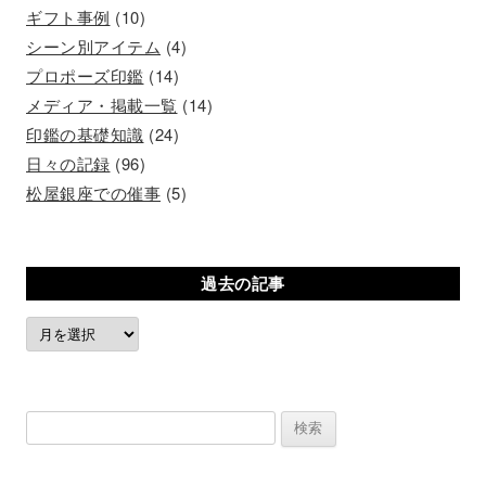
ギフト事例
(10)
シーン別アイテム
(4)
プロポーズ印鑑
(14)
メディア・掲載一覧
(14)
印鑑の基礎知識
(24)
日々の記録
(96)
松屋銀座での催事
(5)
過去の記事
過
去
の
記
検
事
索: