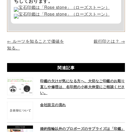
ちしております。
P
←
ルーツを知ることで価値を
銀行印とは？
→
o
知る。
s
t
関連記事
n
a
印鑑の欠けが気になる方へ、大切なご印鑑のお彫り
v
直しや修理は、名印想の小林大伸堂にご相談くださ
i
い。
g
a
会社設立の流れ
t
i
o
婚約指輪以外のプロポーズのサプライズは「印鑑」
n