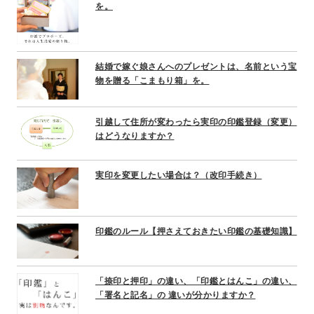
を。
結婚で嫁ぐ娘さんへのプレゼントは、名前という宝
物を贈る「こまもり箱」を。
引越して住所が変わったら実印の印鑑登録（変更）
はどうなりますか？
実印を変更したい場合は？（改印手続き）
印鑑のルール【押さえておきたい印鑑の基礎知識】
「捺印と押印」の違い、「印鑑とはんこ」の違い、
「署名と記名」の 違いが分かりますか？