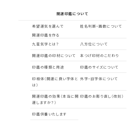
開運印鑑について
希望運気を選んで
姓名判断・画数について
開運印鑑を作る
九星気学とは？
八方位について
開運印鑑の印材について
本つげ印材のこだわり
印鑑の種類と用途
印鑑のサイズについて
印相体（開運に良い字体と
外字・旧字体について
は）
開運印鑑の効果（本当に開
印鑑のお彫り直し（改刻）
運しますか？）
印鑑供養いたします