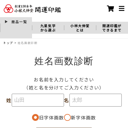
商品一覧
九星気学
小林大伸堂
開運印鑑が
から選ぶ
とは
できるまで
トップ
>
姓名画数診断
姓名画数診断
お名前を入力してください
（姓と名を分けてご入力ください）
姓
名
旧字体画数
新字体画数