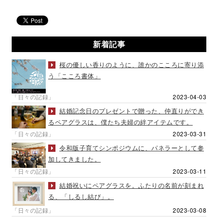
新着記事
桜の優しい香りのように、誰かのこころに寄り添
う「こころ書体」
「日々の記録」
2023-04-03
結婚記念日のプレゼントで贈った、仲直りができ
るペアグラスは、僕たち夫婦の絆アイテムです。
「日々の記録」
2023-03-31
令和版子育てシンポジウムに、パネラーとして参
加してきました。
「日々の記録」
2023-03-11
結婚祝いにペアグラスを。ふたりの名前が刻まれ
る、「しるし結び」。
「日々の記録」
2023-03-08