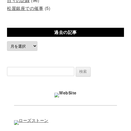
日々の記録
(96)
松屋銀座での催事
(5)
過去の記事
過
去
の
記
検
事
索: