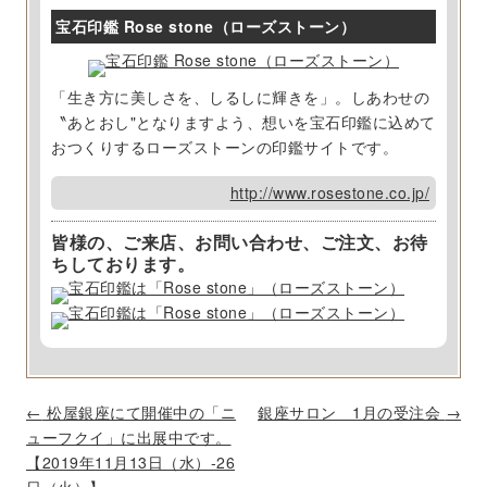
宝石印鑑 Rose stone（ローズストーン）
「生き方に美しさを、しるしに輝きを」。しあわせの
〝あとおし"となりますよう、想いを宝石印鑑に込めて
おつくりするローズストーンの印鑑サイトです。
http://www.rosestone.co.jp/
皆様の、ご来店、お問い合わせ、ご注文、お待
ちしております。
P
←
松屋銀座にて開催中の「ニ
銀座サロン 1月の受注会
→
o
ューフクイ」に出展中です。
s
【2019年11月13日（水）‐26