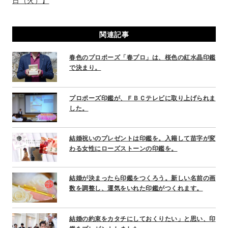
t
日（火）】
n
a
関連記事
v
i
春色のプロポーズ「春プロ」は、桜色の紅水晶印鑑
g
で決まり。
a
t
i
プロポーズ印鑑が、ＦＢＣテレビに取り上げられま
o
した。
n
結婚祝いのプレゼントは印鑑を。入籍して苗字が変
わる女性にローズストーンの印鑑を。
結婚が決まったら印鑑をつくろう。新しい名前の画
数を調整し、運気をいれた印鑑がつくれます。
結婚の約束をカタチにしておくりたい」と思い、印