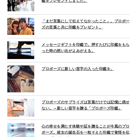
鑑をプレゼントしました。
「まだ言葉にして伝えてなかったこと」。プロポー
ズの言葉と共に印鑑をプレゼント。
メッセージギフトを印鑑で。押すたびに印鑑をもら
った時の想い出がよみがえる。
プロポーズに新しい苗字の入った印鑑を。
プロポーズのサプライズは言葉だけでは記憶に残せ
ない。～新しい苗字を贈る「プロポーズ印鑑」
心の幸せを満たす体験や証を贈ることが今風のプロ
ポーズ。彼女の誕生石を一粒そえた印鑑で覚悟を伝